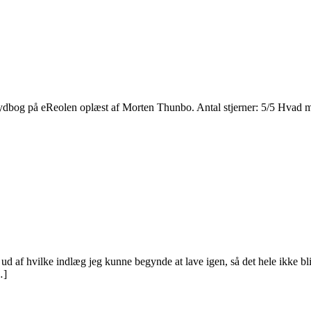
bog på eReolen oplæst af Morten Thunbo. Antal stjerner: 5/5 Hvad mis
e ud af hvilke indlæg jeg kunne begynde at lave igen, så det hele ikke b
…]