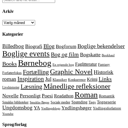
Arkiv
Arkiv
Kategorier
Blog
Boglige bekendelser
Billedbog
Biografi
Bogforum
Boglige events
Bog og film
Bogskatte
Bookhaul
Børnebog
Books
Faglitteratur
Fantasy
En rejsende bog
Graphic Novel
Fortælling
Historisk
Forfatterfokus
Inspiration
Links
roman
Jul
Krimi
Klassiker
Konkurrence
Månedlige refleksioner
Læsning
Livshistorier
Roman
Novelle
Personligt
Poesi
Readathon
Romantik
Tegneserie
Spænding
Tags
Smukke biblioteker
Sociale medier
Smukke Bøger
Ungdomsbog
YA
Yndlingsbøger
Yndlingsforfattere
Yndlingsblogs
Youtube
Sprog/forlag