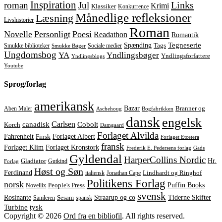
Inspiration
Links
roman
Jul
Krimi
Klassiker
Konkurrence
Månedlige refleksioner
Læsning
Livshistorier
Roman
Novelle
Personligt
Poesi
Readathon
Romantik
Tegneserie
Spænding
Tags
Smukke biblioteker
Sociale medier
Smukke Bøger
Ungdomsbog
YA
Yndlingsbøger
Yndlingsforfattere
Yndlingsblogs
Youtube
Sprog/forlag
amerikansk
Bazar
Aben Maler
Branner og
Aschehoug
Bogfabrikken
dansk
engelsk
Carlsen
Cobolt
canadisk
Korch
Damgaard
Forlaget Alvilda
Forlaget Albert
Fahrenheit
Finsk
Forlaget Etcetera
fransk
Forlaget Kronstork
Forlaget Klim
Frederik E. Pedersens forlag
Gads
Gyldendal
HarperCollins Nordic
Hr.
Gladiator
Gutkind
Forlag
Høst og Søn
Ferdinand
italiensk
Jonathan Cape
Lindhardt og Ringhof
Politikens Forlag
norsk
Puffin Books
Novellix
People's Press
svensk
Rosinante
Straarup og co
Tiderne Skifter
Samleren
Sesam
spansk
tysk
Turbine
Copyright © 2026
Ord fra en bibliofil
. All rights reserved.