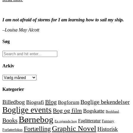
I am not afraid of storms for I am learning how to sail my ship.
–Louisa May Alcott
Søg
Arkiv
Arkiv
Kategorier
Blog
Boglige bekendelser
Billedbog
Biografi
Bogforum
Boglige events
Bog og film
Bogskatte
Bookhaul
Børnebog
Books
Faglitteratur
Fantasy
En rejsende bog
Graphic Novel
Fortælling
Historisk
Forfatterfokus