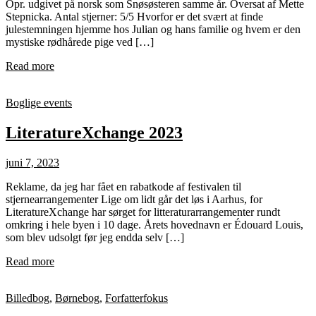
Opr. udgivet på norsk som Snøsøsteren samme år. Oversat af Mette
Stepnicka. Antal stjerner: 5/5 Hvorfor er det svært at finde
julestemningen hjemme hos Julian og hans familie og hvem er den
mystiske rødhårede pige ved […]
Read more
Boglige events
LiteratureXchange 2023
juni 7, 2023
Reklame, da jeg har fået en rabatkode af festivalen til
stjernearrangementer Lige om lidt går det løs i Aarhus, for
LiteratureXchange har sørget for litteraturarrangementer rundt
omkring i hele byen i 10 dage. Årets hovednavn er Édouard Louis,
som blev udsolgt før jeg endda selv […]
Read more
Billedbog
,
Børnebog
,
Forfatterfokus