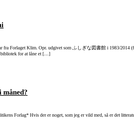
mi
ar fra Forlaget Klim. Opr. udgivet som ふしぎな図書館 i 1983/2014 (forske
bibliotek for at låne et […]
ni måned?
ikens Forlag* Hvis der er noget, som jeg er vild med, så er det litteratu