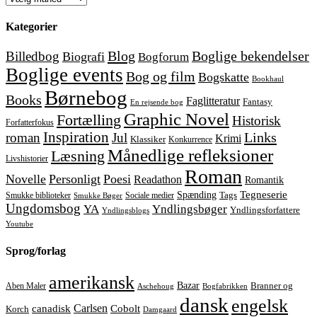
Kategorier
Blog
Boglige bekendelser
Billedbog
Biografi
Bogforum
Boglige events
Bog og film
Bogskatte
Bookhaul
Børnebog
Books
Faglitteratur
Fantasy
En rejsende bog
Graphic Novel
Fortælling
Historisk
Forfatterfokus
Inspiration
Links
roman
Jul
Krimi
Klassiker
Konkurrence
Månedlige refleksioner
Læsning
Livshistorier
Roman
Novelle
Personligt
Poesi
Readathon
Romantik
Tegneserie
Spænding
Tags
Smukke biblioteker
Sociale medier
Smukke Bøger
Ungdomsbog
YA
Yndlingsbøger
Yndlingsforfattere
Yndlingsblogs
Youtube
Sprog/forlag
amerikansk
Bazar
Aben Maler
Branner og
Aschehoug
Bogfabrikken
dansk
engelsk
Carlsen
Cobolt
canadisk
Korch
Damgaard