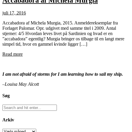
Accabadora af Michela Murgia
juli 17, 2016
Accabadora af Michela Murgia, 2015. Anmeldereksemplar fra
Forlaget Palomar. Opr. udgivet med samme titel i 2009. Antal
stjerner: 4/5 Hvordan leves livet på Sardinien og hvad er en
”accabadora” egentlig? Murgia bringer os tilbage til en langt mere
simpel tid, hvor en gammel kvinde ligger […]
Read more
I am not afraid of storms for I am learning how to sail my ship.
–Louisa May Alcott
Søg
Arkiv
Arkiv