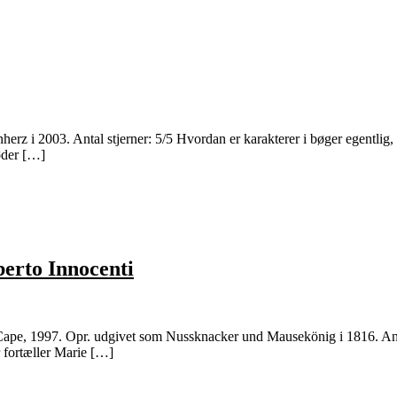
herz i 2003. Antal stjerner: 5/5 Hvordan er karakterer i bøger egentli
øder […]
erto Innocenti
pe, 1997. Opr. udgivet som Nussknacker und Mausekönig i 1816. Antal 
r fortæller Marie […]