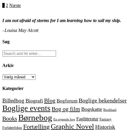
Indlægsinddeling
1
2
Næste
I am not afraid of storms for I am learning how to sail my ship.
–Louisa May Alcott
Søg
Arkiv
Arkiv
Kategorier
Blog
Boglige bekendelser
Billedbog
Biografi
Bogforum
Boglige events
Bog og film
Bogskatte
Bookhaul
Børnebog
Books
Faglitteratur
Fantasy
En rejsende bog
Graphic Novel
Fortælling
Historisk
Forfatterfokus