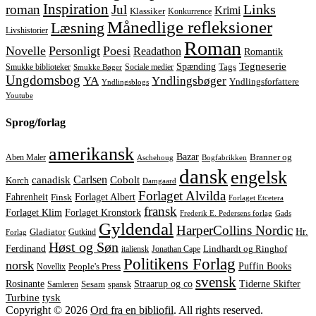
Inspiration
Links
roman
Jul
Krimi
Klassiker
Konkurrence
Månedlige refleksioner
Læsning
Livshistorier
Roman
Novelle
Personligt
Poesi
Readathon
Romantik
Tegneserie
Spænding
Tags
Smukke biblioteker
Sociale medier
Smukke Bøger
Ungdomsbog
YA
Yndlingsbøger
Yndlingsforfattere
Yndlingsblogs
Youtube
Sprog/forlag
amerikansk
Bazar
Aben Maler
Branner og
Aschehoug
Bogfabrikken
dansk
engelsk
Carlsen
Cobolt
canadisk
Korch
Damgaard
Forlaget Alvilda
Forlaget Albert
Fahrenheit
Finsk
Forlaget Etcetera
fransk
Forlaget Kronstork
Forlaget Klim
Frederik E. Pedersens forlag
Gads
Gyldendal
HarperCollins Nordic
Hr.
Gladiator
Gutkind
Forlag
Høst og Søn
Ferdinand
italiensk
Jonathan Cape
Lindhardt og Ringhof
Politikens Forlag
norsk
Puffin Books
Novellix
People's Press
svensk
Rosinante
Straarup og co
Tiderne Skifter
Samleren
Sesam
spansk
tysk
Turbine
Copyright © 2026
Ord fra en bibliofil
. All rights reserved.