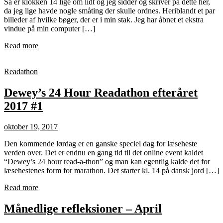
Så er klokken 14 lige om lidt og jeg sidder og skriver på dette her,
da jeg lige havde nogle småting der skulle ordnes. Heriblandt et par
billeder af hvilke bøger, der er i min stak. Jeg har åbnet et ekstra
vindue på min computer […]
Read more
Readathon
Dewey’s 24 Hour Readathon efteråret
2017 #1
oktober 19, 2017
Den kommende lørdag er en ganske speciel dag for læseheste
verden over. Det er endnu en gang tid til det online event kaldet
“Dewey’s 24 hour read-a-thon” og man kan egentlig kalde det for
læsehestenes form for marathon. Det starter kl. 14 på dansk jord […]
Read more
Månedlige refleksioner – April