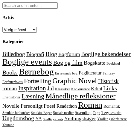
Arkiv
Arkiv
Kategorier
Blog
Boglige bekendelser
Billedbog
Biografi
Bogforum
Boglige events
Bog og film
Bogskatte
Bookhaul
Børnebog
Books
Faglitteratur
Fantasy
En rejsende bog
Graphic Novel
Fortælling
Historisk
Forfatterfokus
Inspiration
Links
roman
Jul
Krimi
Klassiker
Konkurrence
Månedlige refleksioner
Læsning
Livshistorier
Roman
Novelle
Personligt
Poesi
Readathon
Romantik
Tegneserie
Spænding
Tags
Smukke biblioteker
Sociale medier
Smukke Bøger
Ungdomsbog
YA
Yndlingsbøger
Yndlingsforfattere
Yndlingsblogs
Youtube