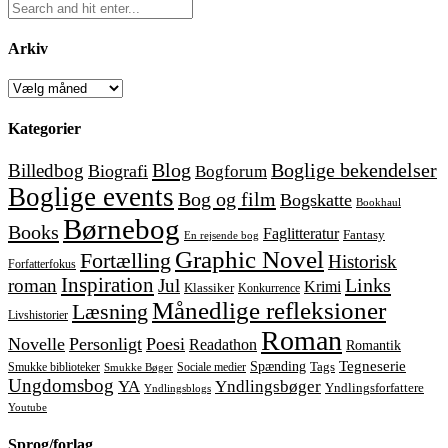
Arkiv
Arkiv
Kategorier
Blog
Boglige bekendelser
Billedbog
Biografi
Bogforum
Boglige events
Bog og film
Bogskatte
Bookhaul
Børnebog
Books
Faglitteratur
Fantasy
En rejsende bog
Graphic Novel
Fortælling
Historisk
Forfatterfokus
Inspiration
Links
roman
Jul
Krimi
Klassiker
Konkurrence
Månedlige refleksioner
Læsning
Livshistorier
Roman
Novelle
Personligt
Poesi
Readathon
Romantik
Tegneserie
Spænding
Tags
Smukke biblioteker
Sociale medier
Smukke Bøger
Ungdomsbog
YA
Yndlingsbøger
Yndlingsforfattere
Yndlingsblogs
Youtube
Sprog/forlag