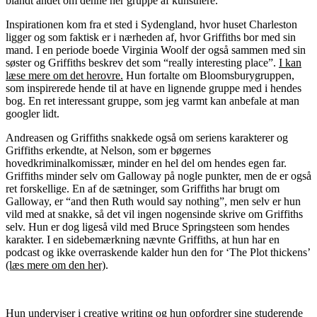
blandt andet om denne her gruppe af kunstnere.
Inspirationen kom fra et sted i Sydengland, hvor huset Charleston
ligger og som faktisk er i nærheden af, hvor Griffiths bor med sin
mand. I en periode boede Virginia Woolf der også sammen med sin
søster og Griffiths beskrev det som “really interesting place”.
I kan
læse mere om det herovre.
Hun fortalte om Bloomsburygruppen,
som inspirerede hende til at have en lignende gruppe med i hendes
bog. En ret interessant gruppe, som jeg varmt kan anbefale at man
googler lidt.
Andreasen og Griffiths snakkede også om seriens karakterer og
Griffiths erkendte, at Nelson, som er bøgernes
hovedkriminalkomissær, minder en hel del om hendes egen far.
Griffiths minder selv om Galloway på nogle punkter, men de er også
ret forskellige. En af de sætninger, som Griffiths har brugt om
Galloway, er “and then Ruth would say nothing”, men selv er hun
vild med at snakke, så det vil ingen nogensinde skrive om Griffiths
selv. Hun er dog ligeså vild med Bruce Springsteen som hendes
karakter. I en sidebemærkning nævnte Griffiths, at hun har en
podcast og ikke overraskende kalder hun den for ‘The Plot thickens’
(læs mere om den her)
.
Hun underviser i creative writing og hun opfordrer sine studerende