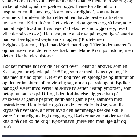
snakke om at der skal være denne her balance mellem troværdig og
virkelighedstro, når det gælder bøger. Leine fortalte lidt om
inspirationen til hans bog ‘Karolines kærlighed’, som udkom i
sommers, for idéen fik han efter at han havde læst en artikel om
invasionen i Krim. Idéen lå et stykke tid og gærede og så begyndte
han at lege “hvad-nu-hvis-legen” (f.eks. hvis nu x gjorde y, hvad
ville der så ske osv.). Han begyndte at skrive på bogen ligeså snart at
han var færdig med Grønlandstrilogien (‘Profeterne i
Evighedsfjorden’, ‘Rød mand/Sort mand’ og ‘Efter åndemaneren’)
og han nævnte at der er visse træk med Marie Krarups historie, men
det er ikke hendes historie.
Bødker fortalte lidt om de her kort over Lolland i arkiver, som en
Stasi-agent arbejdede på i 1987 og som er med i hans nye bog ‘Et
hus med tusind øjne’. Det er en bog med en spiongåde og infiltration
og den er inspireret af en virkelig sag om en østtysk agent. Bødker
har også været involveret i at skrive tv-serien ‘Paraplymordet’, som
netop nu kan ses på DR og i den forbindelse kiggede han på
stakkevis af gamle papirer, heriblandt gamle pas, sammen med
instruktøren. Han fortalte også om de her telefonbokse, som fik
kryds på hver side, alt efter hvad den hemmelige besked skulle
være. Temmelig analogt dengang og Bødker nævnte at der var fuld
knald på den kolde krig i København (mere end man lige går og
tror).