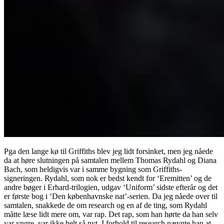
Pga den lange kø til Griffiths blev jeg lidt forsinket, men jeg nåede
da at høre slutningen på samtalen mellem Thomas Rydahl og Diana
Bach, som heldigvis var i samme bygning som Griffiths-
signeringen. Rydahl, som nok er bedst kendt for ‘Eremitten’ og de
andre bøger i Erhard-trilogien, udgav ‘Uniform’ sidste efterår og det
er første bog i ‘Den københavnske nat’-serien. Da jeg nåede over til
samtalen, snakkede de om research og en af de ting, som Rydahl
måtte læse lidt mere om, var rap. Det rap, som han hørte da han selv
var yngre, var ikke helt så nyt. I forhold til research nævnte han at