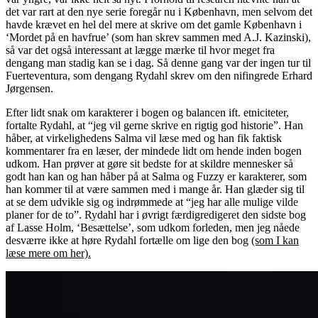
det var rart at den nye serie foregår nu i København, men selvom det
havde krævet en hel del mere at skrive om det gamle København i
‘Mordet på en havfrue’ (som han skrev sammen med A.J. Kazinski),
så var det også interessant at lægge mærke til hvor meget fra
dengang man stadig kan se i dag. Så denne gang var der ingen tur til
Fuerteventura, som dengang Rydahl skrev om den nifingrede Erhard
Jørgensen.
Efter lidt snak om karakterer i bogen og balancen ift. etniciteter,
fortalte Rydahl, at “jeg vil gerne skrive en rigtig god historie”. Han
håber, at virkelighedens Salma vil læse med og han fik faktisk
kommentarer fra en læser, der mindede lidt om hende inden bogen
udkom. Han prøver at gøre sit bedste for at skildre mennesker så
godt han kan og han håber på at Salma og Fuzzy er karakterer, som
han kommer til at være sammen med i mange år. Han glæder sig til
at se dem udvikle sig og indrømmede at “jeg har alle mulige vilde
planer for de to”. Rydahl har i øvrigt færdigredigeret den sidste bog
af Lasse Holm, ‘Besættelse’, som udkom forleden, men jeg nåede
desværre ikke at høre Rydahl fortælle om lige den bog
(som I kan
læse mere om her).