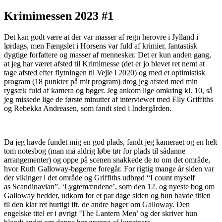
Krimimessen 2023 #1
Det kan godt være at der var masser af regn herovre i Jylland i
lørdags, men Fængslet i Horsens var fuld af krimier, fantastisk
dygtige forfattere og masser af mennesker. Det er kun anden gang,
at jeg har været afsted til Krimimesse (det er jo blevet ret nemt at
tage afsted efter flytningen til Vejle i 2020) og med et optimistisk
program (18 punkter på mit program) drog jeg afsted med min
rygsæk fuld af kamera og bøger. Jeg ankom lige omkring kl. 10, så
jeg missede lige de første minutter af interviewet med Elly Griffiths
og Rebekka Andreasen, som fandt sted i Indergården.
Da jeg havde fundet mig en god plads, fandt jeg kameraet og en helt
tom notesbog (man må aldrig løbe tør for plads til sådanne
arrangementer) og oppe på scenen snakkede de to om det område,
hvor Ruth Galloway-bøgerne foregår. For rigtig mange år siden var
der vikinger i det område og Griffiths udbrød “I count myself
as Scandinavian”. ‘Lygtemændene’, som den 12. og nyeste bog om
Galloway hedder, udkom for et par dage siden og hun havde titlen
til den klar ret hurtigt ift. de andre bøger om Galloway. Den
engelske titel er i øvrigt ‘The Lantern Men’ og der skriver hun