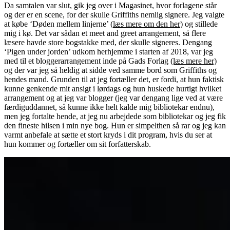
Da samtalen var slut, gik jeg over i Magasinet, hvor forlagene står
og der er en scene, for der skulle Griffiths nemlig signere. Jeg valgte
at købe ‘Døden mellem linjerne’ (
læs mere om den her
) og stillede
mig i kø. Det var sådan et meet and greet arrangement, så flere
læsere havde store bogstakke med, der skulle signeres. Dengang
‘Pigen under jorden’ udkom herhjemme i starten af 2018, var jeg
med til et bloggerarrangement inde på Gads Forlag
(læs mere her)
og der var jeg så heldig at sidde ved samme bord som Griffiths og
hendes mand. Grunden til at jeg fortæller det, er fordi, at hun faktisk
kunne genkende mit ansigt i lørdags og hun huskede hurtigt hvilket
arrangement og at jeg var blogger (jeg var dengang lige ved at være
færdiguddannet, så kunne ikke helt kalde mig bibliotekar endnu),
men jeg fortalte hende, at jeg nu arbejdede som bibliotekar og jeg fik
den fineste hilsen i min nye bog. Hun er simpelthen så rar og jeg kan
varmt anbefale at sætte et stort kryds i dit program, hvis du ser at
hun kommer og fortæller om sit forfatterskab.