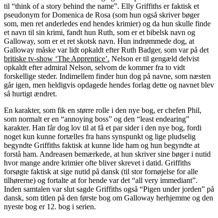
til “think of a story behind the name”. Elly Griffiths er faktisk et
pseudonym for Domenica de Rosa (som hun også skriver bøger
som, men ret anderledes end hendes krimier) og da hun skulle finde
et navn til sin krimi, fandt hun Ruth, som er et bibelsk navn og
Galloway, som er et ret skotsk navn. Hun indrømmede dog, at
Galloway måske var lidt opkaldt efter Ruth Badger, som var på det
britiske tv-show ‘The Apprentice’.
Nelson er til gengæld delvist
opkaldt efter admiral Nelson, selvom de kommer fra to vidt
forskellige steder. Indimellem finder hun dog på navne, som næsten
går igen, men heldigvis opdagede hendes forlag dette og navnet blev
så hurtigt ændret.
En karakter, som fik en større rolle i den nye bog, er chefen Phil,
som normalt er en “annoying boss” og den “least endearing”
karakter. Han får dog lov til at få et par sider i den nye bog, fordi
noget kun kunne fortælles fra hans synspunkt og lige pludselig
begyndte Griffiths faktisk at kunne lide ham og hun begyndte at
forstå ham. Andreasen bemærkede, at hun skriver sine bøger i nutid
hvor mange andre krimier ofte bliver skrevet i datid. Griffiths
forsøgte faktisk at sige nutid på dansk (til stor fornøjelse for alle
tilhørerne) og fortalte at for hende var det “all very immediant”.
Inden samtalen var slut sagde Griffiths også “Pigen under jorden” på
dansk, som titlen på den første bog om Galloway herhjemme og den
nyeste bog er 12. bog i serien.