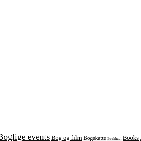
Boglige events
Bog og film
Books
Bogskatte
Bookhaul