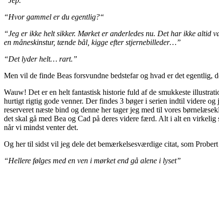
“Jep.”
“Hvor gammel er du egentlig?“
“Jeg er ikke helt sikker. Mørket er anderledes nu. Det har ikke alti
en måneskinstur, tænde bål, kigge efter stjernebilleder…”
“Det lyder helt… rart.”
Men vil de finde Beas forsvundne bedstefar og hvad er det egentlig, d
Wauw! Det er en helt fantastisk historie fuld af de smukkeste illustra
hurtigt rigtig gode venner. Der findes 3 bøger i serien indtil videre o
reserveret næste bind og denne her tager jeg med til vores børnelæse
det skal gå med Bea og Cad på deres videre færd. Alt i alt en virkel
når vi mindst venter det.
Og her til sidst vil jeg dele det bemærkelsesværdige citat, som Probert 
“Hellere følges med en ven i mørket end gå alene i lyset”