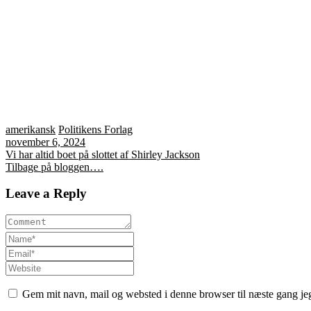
amerikansk
Politikens Forlag
november 6, 2024
Indlægsnavigation
Vi har altid boet på slottet af Shirley Jackson
Tilbage på bloggen….
Leave a Reply
Gem mit navn, mail og websted i denne browser til næste gang j