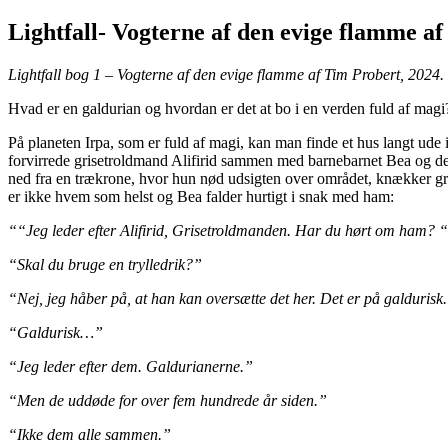
Lightfall- Vogterne af den evige flamme a
Lightfall bog 1 – Vogterne af den evige flamme af Tim Probert, 2024. 
Hvad er en galdurian og hvordan er det at bo i en verden fuld af mag
På planeten Irpa, som er fuld af magi, kan man finde et hus langt ude
forvirrede grisetroldmand Alifirid sammen med barnebarnet Bea og den 
ned fra en trækrone, hvor hun nød udsigten over området, knækker g
er ikke hvem som helst og Bea falder hurtigt i snak med ham:
““Jeg leder efter Alifirid, Grisetroldmanden. Har du hørt om ham? 
“Skal du bruge en trylledrik?”
“Nej, jeg håber på, at han kan oversætte det her. Det er på galdurisk
“Galdurisk…”
“Jeg leder efter dem. Galdurianerne.”
“Men de uddøde for over fem hundrede år siden.”
“Ikke dem alle sammen.”