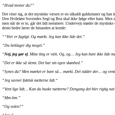
“Hvad mener du?”
Det viser sig, at det mystiske væsen er en såkaldt galdurianer og han k
Den Hvileløst Sovendes Segl og Bea skal ikke følge efter ham. Men sel
men når de er to, går det lidt nemmere. Undervejs møder de mystisk
desto bedre lærer de hinanden at kende:
““Her er fugtigt. Og mørkt. Jeg kan ikke lide det.”
“Du beklager dig meget.”
“
Nej, jeg gør ej
. Mine ting er væk. Og, og… Jeg kan bare ikke lide m
“Det er ikke så slemt. Det har sin egen skønhed.”
“Synes du? Men mørket er bare så… mørkt. Det sidder der… og venter
“Jeg savner faktisk nætterne lidt.“
“Vent lige lidt… Kan du huske nætterne? Dengang det blev rigtig nat
“Mm-hm.”
“Og solen?”