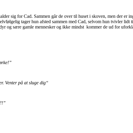
alder sig for Cad. Sammen går de over til huset i skoven, men der er inge
vfølgelig tager hun afsted sammen med Cad, selvom hun tvivler lidt til 
e dyr og sære gamle mennesker og ikke mindst kommer de ud for uforkl
ørke!”
. Venter på at sluge dig“
?!”