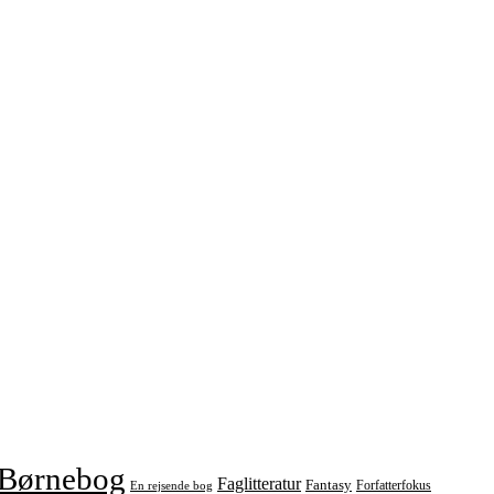
Børnebog
Faglitteratur
Fantasy
Forfatterfokus
En rejsende bog