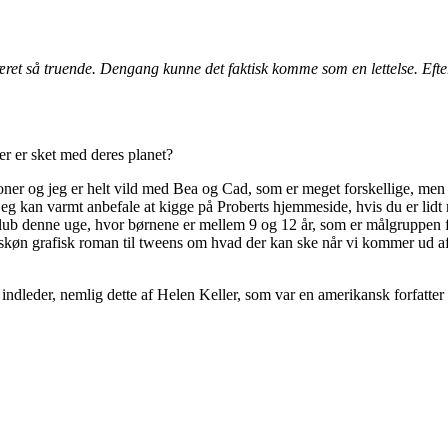
d været så truende. Dengang kunne det faktisk komme som en lettelse. E
er er sket med deres planet?
tioner og jeg er helt vild med Bea og Cad, som er meget forskellige, me
g jeg kan varmt anbefale at kigge på Proberts hjemmeside, hvis du er lidt 
klub denne uge, hvor børnene er mellem 9 og 12 år, som er målgruppen 
ig skøn grafisk roman til tweens om hvad der kan ske når vi kommer ud
indleder, nemlig dette af Helen Keller, som var en amerikansk forfatter o