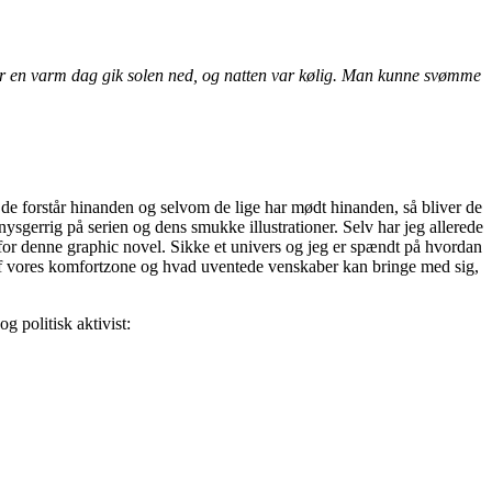
fter en varm dag gik solen ned, og natten var kølig. Man kunne svømme
n de forstår hinanden og selvom de lige har mødt hinanden, så bliver de
nysgerrig på serien og dens smukke illustrationer. Selv har jeg allerede
for denne graphic novel. Sikke et univers og jeg er spændt på hvordan
 af vores komfortzone og hvad uventede venskaber kan bringe med sig,
g politisk aktivist: