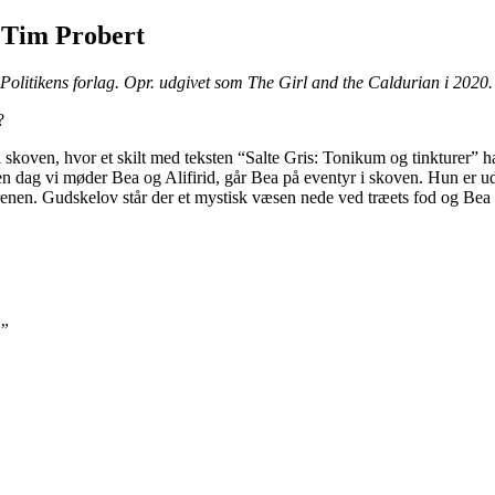
f Tim Probert
Politikens forlag. Opr. udgivet som The Girl and the Caldurian i 2020. 
i?
 i skoven, hvor et skilt med teksten “Salte Gris: Tonikum og tinkturer
dag vi møder Bea og Alifirid, går Bea på eventyr i skoven. Hun er ude f
renen. Gudskelov står der et mystisk væsen nede ved træets fod og Be
“
.”