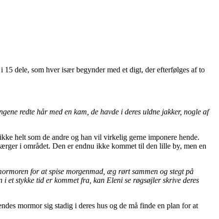
i 15 dele, som hver især begynder med et digt, der efterfølges af to
ngene redte hår med en kam, de havde i deres uldne jakker, nogle af
 ikke helt som de andre og han vil virkelig gerne imponere hende.
hærger i området. Den er endnu ikke kommet til den lille by, men en
l mormoren for at spise morgenmad, æg rørt sammen og stegt på
 i et stykke tid er kommet fra, kan Eleni se røgsøjler skrive deres
des mormor sig stadig i deres hus og de må finde en plan for at