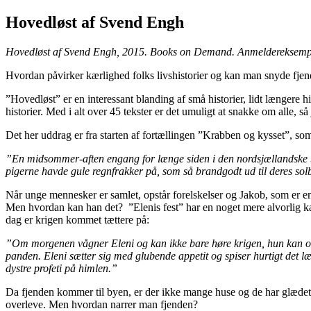
Hovedløst af Svend Engh
Hovedløst af Svend Engh, 2015. Books on Demand. Anmeldereksemplar 
Hvordan påvirker kærlighed folks livshistorier og kan man snyde fjen
”Hovedløst” er en interessant blanding af små historier, lidt længere h
historier. Med i alt over 45 tekster er det umuligt at snakke om alle, s
Det her uddrag er fra starten af fortællingen ”Krabben og kysset”, s
”En midsommer-aften engang for længe siden i den nordsjællandske by 
pigerne havde gule regnfrakker på, som så brandgodt ud til deres solb
Når unge mennesker er samlet, opstår forelskelser og Jakob, som er en
Men hvordan kan han det? ”Elenis fest” har en noget mere alvorlig kar
dag er krigen kommet tættere på:
”Om morgenen vågner Eleni og kan ikke bare høre krigen, hun kan og
panden. Eleni sætter sig med glubende appetit og spiser hurtigt det læk
dystre profeti på himlen.”
Da fjenden kommer til byen, er der ikke mange huse og de har glædet 
overleve. Men hvordan narrer man fjenden?