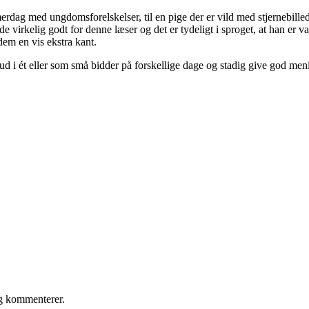
erdag med ungdomsforelskelser, til en pige der er vild med stjernebilled
irkelig godt for denne læser og det er tydeligt i sproget, at han er vant
dem en vis ekstra kant.
s ud i ét eller som små bidder på forskellige dage og stadig give god m
eg kommenterer.