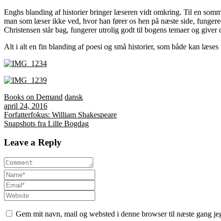
Enghs blanding af historier bringer læseren vidt omkring. Til en somm
man som læser ikke ved, hvor han fører os hen på næste side, fungerede v
Christensen står bag, fungerer utrolig godt til bogens temaer og giver 
Alt i alt en fin blanding af poesi og små historier, som både kan læse
Books on Demand
dansk
april 24, 2016
Indlægsnavigation
Forfatterfokus: William Shakespeare
Snapshots fra Lille Bogdag
Leave a Reply
Gem mit navn, mail og websted i denne browser til næste gang j