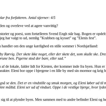
fra forfatteren. Antal stjerner: 4/5
den og overleve ved at agere vanvittig?
istorier og poesi, som fortælleren Svend Engh står bag. Bogen er opdelt 
å jeg har valgt to ud, nemlig ”Krabben og kysset” og ”Elenis fest”.
om handler om den unge kærlighed en stille sommer i Nordsjælland:
Rørvig. Der skete ikke noget, eller der skete det, som skulle ske. Dre
rune ben. Pigerne stod der bare, eller sad.”
 af de lokale, falder lidt for Kirsten, der kommer inde fra byen. Hun er
akter. Eleni bor oppe i bjergene i en lille by med sin mormor og krig 
så se den. Det er en vindstille og smuk morgen, og Eleni løber ud ti
re måltid. Eleni ser ud af vinduet. Oppe i de vestlige bjerge, hvor lyden
sig til at plyndre byen. Men sammen med to andre befinder Eleni og hen