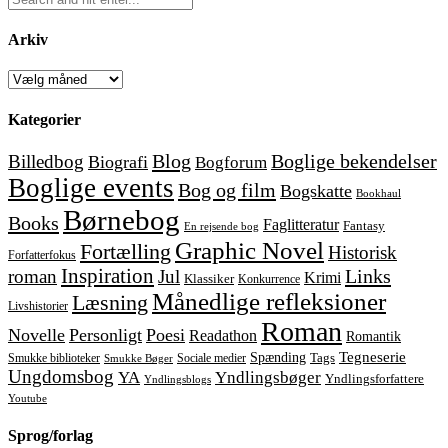
Arkiv
Arkiv
Kategorier
Blog
Boglige bekendelser
Billedbog
Biografi
Bogforum
Boglige events
Bog og film
Bogskatte
Bookhaul
Børnebog
Books
Faglitteratur
Fantasy
En rejsende bog
Graphic Novel
Fortælling
Historisk
Forfatterfokus
Inspiration
Links
roman
Jul
Krimi
Klassiker
Konkurrence
Månedlige refleksioner
Læsning
Livshistorier
Roman
Novelle
Personligt
Poesi
Readathon
Romantik
Tegneserie
Spænding
Tags
Smukke biblioteker
Sociale medier
Smukke Bøger
Ungdomsbog
YA
Yndlingsbøger
Yndlingsforfattere
Yndlingsblogs
Youtube
Sprog/forlag