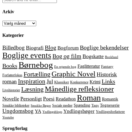
Arkiv
Arkiv
Kategorier
Blog
Boglige bekendelser
Billedbog
Biografi
Bogforum
Boglige events
Bog og film
Bogskatte
Bookhaul
Børnebog
Books
Faglitteratur
Fantasy
En rejsende bog
Graphic Novel
Fortælling
Historisk
Forfatterfokus
Inspiration
Links
roman
Jul
Krimi
Klassiker
Konkurrence
Månedlige refleksioner
Læsning
Livshistorier
Roman
Novelle
Personligt
Poesi
Readathon
Romantik
Tegneserie
Spænding
Tags
Smukke biblioteker
Sociale medier
Smukke Bøger
Ungdomsbog
YA
Yndlingsbøger
Yndlingsforfattere
Yndlingsblogs
Youtube
Sprog/forlag