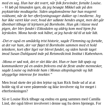
med en sag. Hun har det svært, når folk forsvinder, fortalte Louise.
– Vi løb på hinanden igen, da jeg besøgte Mikkel ude på den
psykiatriske modtagelse. Siden ungdomsårene har hun reageret
voldsomt, når de her efterlysningssager dukker op i medierne. Jeg
har ikke været klar over, hvad der udløste hendes angst, men det går
åbenbart tilbage til lejrturen på Bornholm. Hun gik i klasse med
pigen, der blev fundet i Ekkodalen og aldrig kom med hjem fra
lejrskolen. Mona havde nok håbet, at jeg havde tid til at tale lidt.
-Det er også en umådelig trist historie, sagde Flemming og fortalte,
at det var ham, der var fløjet til Bornholm sammen med et hold
teknikere, kort efter liget var blevet fundet, og siden havde taget
imod Susan Dahlgaard inde på Retsmedicinsk Institut i København.
-Mona er sød nok, det er slet ikke det. Hun er bare lidt spøjs og
kommunikerer på en anden frekvens end de fleste andre mennesker,
sagde Louise og indviede ham i Monas altopslugende og lidt
uhyggelige interesse for insekter.”
Men hvad skete der på den lejrtur og kan Rick finde ud af at at
holde sig til at være pårørende og ikke involvere sig for meget i
efterforskningen?
Så er Louise Rick tilbage og endnu en gang sammen med Camilla
Lind, der også bliver involveret i denne sag fra deres hjemegn. For