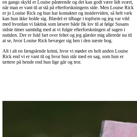
en gangs skyld er Louise pårørende og det kan godt være lidt svært,
når man er vant til at stå på efterforskningens side. Men Louise Rick
er jo Louise Rick og hun har kontakter og insiderviden, så helt væk
kan hun ikke holde sig. Blædel er tilbage i topform og jeg var vild
med hvordan vi faktisk som læsere både fik lov til at følge Susans
sidste timer samtidig med at vi fulgte efterforskningen af sagen i
nutiden. Der er fuld fart over feltet og jeg glæder mig allerede nu til
at se, hvor Louise Rick bevæger sig hen i den næste bog.
Alt i alt en fængslende krimi, hvor vi møder en helt anden Louise
Rick end vi er vant til og hvor hun står med en sag, som hun er
tættere på hende end hun lige går og tror.