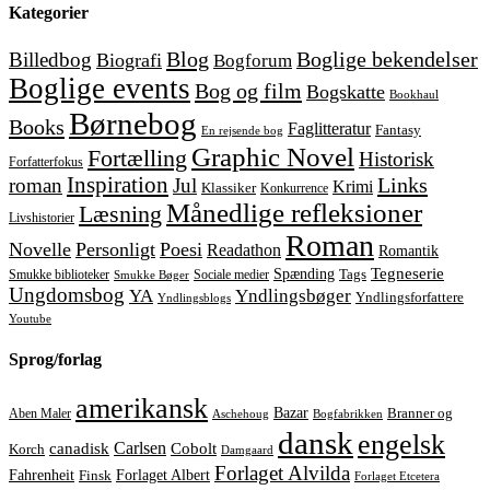
Kategorier
Blog
Boglige bekendelser
Billedbog
Biografi
Bogforum
Boglige events
Bog og film
Bogskatte
Bookhaul
Børnebog
Books
Faglitteratur
Fantasy
En rejsende bog
Graphic Novel
Fortælling
Historisk
Forfatterfokus
Inspiration
Links
roman
Jul
Krimi
Klassiker
Konkurrence
Månedlige refleksioner
Læsning
Livshistorier
Roman
Novelle
Personligt
Poesi
Readathon
Romantik
Tegneserie
Spænding
Tags
Smukke biblioteker
Sociale medier
Smukke Bøger
Ungdomsbog
YA
Yndlingsbøger
Yndlingsforfattere
Yndlingsblogs
Youtube
Sprog/forlag
amerikansk
Bazar
Aben Maler
Branner og
Aschehoug
Bogfabrikken
dansk
engelsk
Carlsen
Cobolt
canadisk
Korch
Damgaard
Forlaget Alvilda
Forlaget Albert
Fahrenheit
Finsk
Forlaget Etcetera