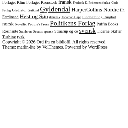
fransk
Forlaget Kronstork
Forlaget Klim
Frederik E. Pedersens forlag
Gads
Gyldendal
HarperCollins Nordic
Hr.
Gladiator
Gutkind
Forlag
Høst og Søn
Ferdinand
italiensk
Jonathan Cape
Lindhardt og Ringhof
Politikens Forlag
norsk
Puffin Books
Novellix
People's Press
svensk
Rosinante
Straarup og co
Tiderne Skifter
Samleren
Sesam
spansk
tysk
Turbine
Copyright © 2026
Ord fra en bibliofil
. All rights reserved.
Theme: marlin-lite by
VolThemes
. Powered by
WordPress
.