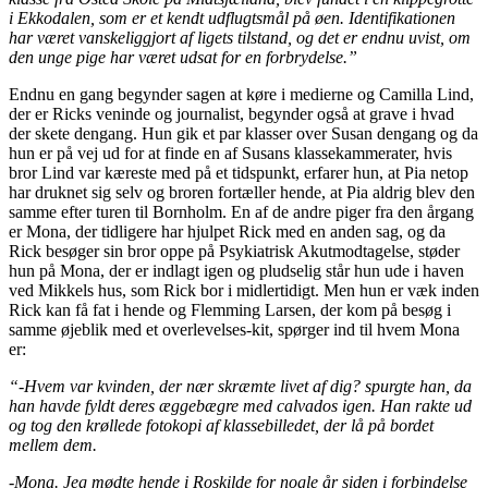
i Ekkodalen, som er et kendt udflugtsmål på øen. Identifikationen
har været vanskeliggjort af ligets tilstand, og det er endnu uvist, om
den unge pige har været udsat for en forbrydelse.”
Endnu en gang begynder sagen at køre i medierne og Camilla Lind,
der er Ricks veninde og journalist, begynder også at grave i hvad
der skete dengang. Hun gik et par klasser over Susan dengang og da
hun er på vej ud for at finde en af Susans klassekammerater, hvis
bror Lind var kæreste med på et tidspunkt, erfarer hun, at Pia netop
har druknet sig selv og broren fortæller hende, at Pia aldrig blev den
samme efter turen til Bornholm. En af de andre piger fra den årgang
er Mona, der tidligere har hjulpet Rick med en anden sag, og da
Rick besøger sin bror oppe på Psykiatrisk Akutmodtagelse, støder
hun på Mona, der er indlagt igen og pludselig står hun ude i haven
ved Mikkels hus, som Rick bor i midlertidigt. Men hun er væk inden
Rick kan få fat i hende og Flemming Larsen, der kom på besøg i
samme øjeblik med et overlevelses-kit, spørger ind til hvem Mona
er:
“-Hvem var kvinden, der nær skræmte livet af dig? spurgte han, da
han havde fyldt deres æggebægre med calvados igen. Han rakte ud
og tog den krøllede fotokopi af klassebilledet, der lå på bordet
mellem dem.
-Mona. Jeg mødte hende i Roskilde for nogle år siden i forbindelse