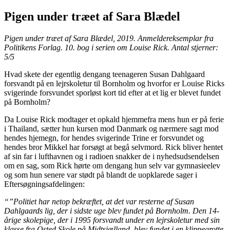
Pigen under træet af Sara Blædel
Pigen under træet af Sara Blædel, 2019. Anmeldereksemplar fra
Politikens Forlag. 10. bog i serien om Louise Rick. Antal stjerner:
5/5
Hvad skete der egentlig dengang teenageren Susan Dahlgaard
forsvandt på en lejrskoletur til Bornholm og hvorfor er Louise Ricks
svigerinde forsvundet sporløst kort tid efter at et lig er blevet fundet
på Bornholm?
Da Louise Rick modtager et opkald hjemmefra mens hun er på ferie
i Thailand, sætter hun kursen mod Danmark og nærmere sagt mod
hendes hjemegn, for hendes svigerinde Trine er forsvundet og
hendes bror Mikkel har forsøgt at begå selvmord. Rick bliver hentet
af sin far i lufthavnen og i radioen snakker de i nyhedsudsendelsen
om en sag, som Rick hørte om dengang hun selv var gymnasieelev
og som hun senere var stødt på blandt de uopklarede sager i
Eftersøgningsafdelingen:
“”Politiet har netop bekræftet, at det var resterne af Susan
Dahlgaards lig, der i sidste uge blev fundet på Bornholm. Den 14-
årige skolepige, der i 1995 forsvandt under en lejrskoletur med sin
klasse fra Osted Skole på Midtsjælland, blev fundet i en klippegrotte