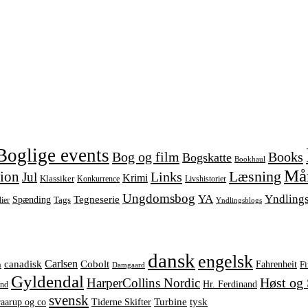
Boglige events
Bog og film
Books
Bogskatte
Bookhaul
Mån
Læsning
tion
Links
Jul
Krimi
Klassiker
Konkurrence
Livshistorier
Ungdomsbog
YA
Yndling
Tegneserie
Spænding
Tags
ier
Yndlingsblogs
dansk
engelsk
Carlsen
Cobolt
canadisk
Fahrenheit
h
Fi
Damgaard
Gyldendal
Høst og
HarperCollins Nordic
Hr. Ferdinand
ind
svensk
tysk
raarup og co
Turbine
Tiderne Skifter