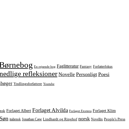
Børnebog
Faglitteratur
Fantasy
Forfatterfokus
En rejsende bog
edlige refleksioner
Novelle
Personligt
Poesi
sbøger
Yndlingsforfattere
Youtube
Forlaget Alvilda
Forlaget Albert
Forlaget Klim
nsk
Forlaget Etcetera
 Søn
norsk
italiensk
Jonathan Cape
Lindhardt og Ringhof
Novellix
People's Press