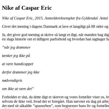
Nike af Caspar Eric
Nike af Caspar Eric, 2015. Anmeldereksemplar fra Gyldendal. Antal s
Giver det mening i dagens Danmark at lave et langdigt på 88 sider og 
Ja, det giver god mening at skrive så langt et digt, når manden bag dig
en slags historie om et tidligere parforhold og hvordan han iagttager ha
”når jeg drømmer
tænker jeg ikke på
at være handicappet
derfor drømmer jeg ikke
nødvendigvis
om ikke at være det”
Forholdet er slut, da dette digt er skrevet og vores fortæller viser o
selvom de ikke ved, hvad der er foregået. Han nævner en dag på arbejd
det med sit såkaldte ”spasserben”, som begrænser hans liv og fortælle