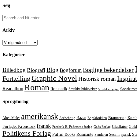
Søg
Arkiv
Arkiv
Kategorier
Blog
Boglige bekendelser
Billedbog
Biografi
Bogforum
Graphic Novel
Fortælling
Inspira
Historisk roman
Roman
Readathon
Romantik
Smukke biblioteker
Sociale med
Smukke Bøger
Sprog/forlag
amerikansk
Bazar
Aben Maler
Branner og Korc
Aschehoug
Bogfabrikken
fransk
Forlaget Kronstork
Gladiator
Gutk
Frederik E. Pedersens forlag
Gads Forlag
Politikens Forlag
Rosinante
St
Puffin Books
Samleren
Sesam
spansk