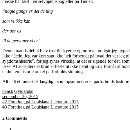
måske har læst i en selvhjælpsbog eller på Tinder:
”nogle gange er det de ting
som vi ikke kan
der gør os
til de personer vi er”
Denne mands debut blev rost til skyerne og normalt undgår jeg hypede 
ikke nåede. Jeg var kort sagt ikke helt forberedt på hvad det var jeg gik
sygdomshistorie”, for jeg synes virkelig, at det er sigende for det, so
læse. At acceptere et brud er bestemt ikke nemt og Eric formår at ho
endnu en historie om et parforholds slutning.
Alt i alt et fantastisk langdigt, som opsummerer et parforholds histo
dansk
Gyldendal
september 26, 2015
Indlægsnavigation
#2 Foredrag på Louisiana Literature 2015
#3 Foredrag på Louisiana Literature 2015
2 Comments