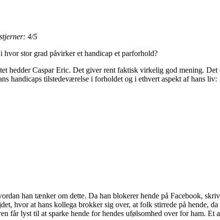
tjerner: 4/5
i hvor stor grad påvirker et handicap et parforhold?
tet hedder Caspar Eric. Det giver rent faktisk virkelig god mening. Det e
ns handicaps tilstedeværelse i forholdet og i ethvert aspekt af hans liv:
s, hvordan han tænker om dette. Da han blokerer hende på Facebook, skriv
et, hvor at hans kollega brokker sig over, at folk stirrede på hende, d
ren får lyst til at sparke hende for hendes ufølsomhed over for ham. Et