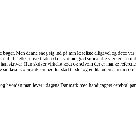
bøger. Men denne sneg sig ind på min læseliste alligevel og dette var 
 ind til – eller, i hvert fald ikke i samme grad som andre værker. To ord, 
m han skriver. Han skriver virkelig godt og selvom der er mange referenc
lde sin læsers opmærksomhed fra start til slut og endda uden at man so
rie og hvordan man lever i dagens Danmark med handicappet cerebral par