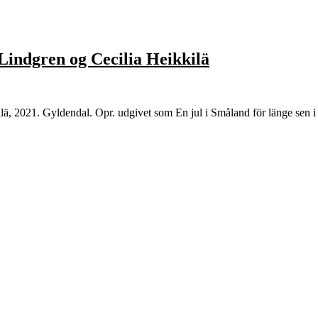
 Lindgren og Cecilia Heikkilä
lä, 2021. Gyldendal. Opr. udgivet som En jul i Småland för länge sen i 