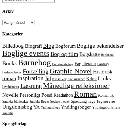
Arkiv
Arkiv
Kategorier
Blog
Boglige bekendelser
Billedbog
Biografi
Bogforum
Boglige events
Bog og film
Bogskatte
Bookhaul
Børnebog
Books
Faglitteratur
Fantasy
En rejsende bog
Graphic Novel
Fortælling
Historisk
Forfatterfokus
Inspiration
Links
roman
Jul
Krimi
Klassiker
Konkurrence
Månedlige refleksioner
Læsning
Livshistorier
Roman
Novelle
Personligt
Poesi
Readathon
Romantik
Tegneserie
Spænding
Tags
Smukke biblioteker
Sociale medier
Smukke Bøger
Ungdomsbog
YA
Yndlingsbøger
Yndlingsforfattere
Yndlingsblogs
Youtube
Sprog/forlag