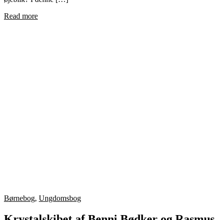
Read more
Børnebog
,
Ungdomsbog
Krystalskibet af Benni Bødker og Rasmus