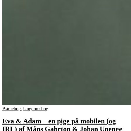
Børnebog
,
Ungdomsbog
Eva & Adam – en pige på mobilen (og
IRL) af Måns Gahrton & Johan Unenge