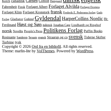
Carlsen
Cobolt
canadisk
Korch
Damgaard
Forlaget Alvilda
Forlaget Albert
Fahrenheit
Finsk
Forlaget Etcetera
fransk
Forlaget Kronstork
Forlaget Klim
Frederik E. Pedersens forlag
Gads
Gyldendal
HarperCollins Nordic
Hr.
Gladiator
Gutkind
Forlag
Høst og Søn
Ferdinand
italiensk
Jonathan Cape
Lindhardt og Ringhof
Politikens Forlag
norsk
Puffin Books
Novellix
People's Press
svensk
Rosinante
Straarup og co
Tiderne Skifter
Samleren
Sesam
spansk
tysk
Turbine
Copyright © 2026
Ord fra en bibliofil
. All rights reserved.
Theme: marlin-lite by
VolThemes
. Powered by
WordPress
.