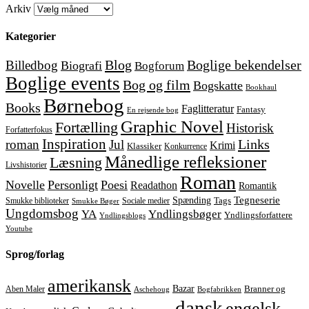
Arkiv
Kategorier
Blog
Boglige bekendelser
Billedbog
Biografi
Bogforum
Boglige events
Bog og film
Bogskatte
Bookhaul
Børnebog
Books
Faglitteratur
Fantasy
En rejsende bog
Graphic Novel
Fortælling
Historisk
Forfatterfokus
Inspiration
Links
roman
Jul
Krimi
Klassiker
Konkurrence
Månedlige refleksioner
Læsning
Livshistorier
Roman
Novelle
Personligt
Poesi
Readathon
Romantik
Tegneserie
Spænding
Tags
Smukke biblioteker
Sociale medier
Smukke Bøger
Ungdomsbog
YA
Yndlingsbøger
Yndlingsforfattere
Yndlingsblogs
Youtube
Sprog/forlag
amerikansk
Bazar
Aben Maler
Branner og
Aschehoug
Bogfabrikken
dansk
engelsk