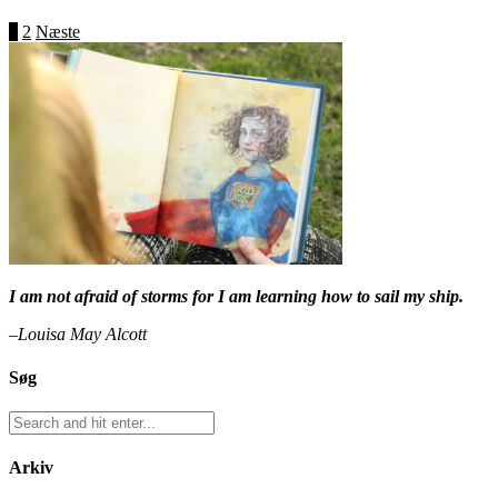
1
2
Næste
I am not afraid of storms for I am learning how to sail my ship.
–Louisa May Alcott
Søg
Arkiv