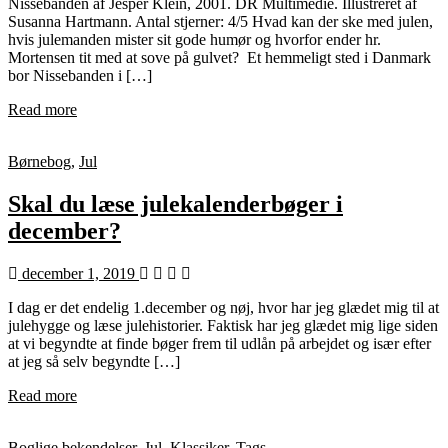
Nissebanden af Jesper Klein, 2001. DR Multimedie. Illustreret af
Susanna Hartmann. Antal stjerner: 4/5 Hvad kan der ske med julen,
hvis julemanden mister sit gode humør og hvorfor ender hr.
Mortensen tit med at sove på gulvet? Et hemmeligt sted i Danmark
bor Nissebanden i […]
Read more
Børnebog
,
Jul
Skal du læse julekalenderbøger i
december?
december 1, 2019
I dag er det endelig 1.december og nøj, hvor har jeg glædet mig til at
julehygge og læse julehistorier. Faktisk har jeg glædet mig lige siden
at vi begyndte at finde bøger frem til udlån på arbejdet og især efter
at jeg så selv begyndte […]
Read more
Boglige bekendelser
,
Jul
,
Klassiker
,
Tags