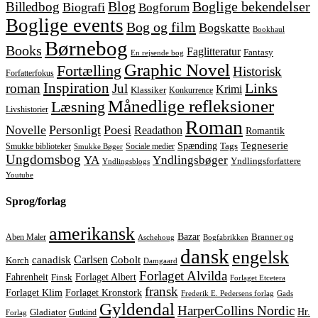
Blog
Boglige bekendelser
Billedbog
Biografi
Bogforum
Boglige events
Bog og film
Bogskatte
Bookhaul
Børnebog
Books
Faglitteratur
Fantasy
En rejsende bog
Graphic Novel
Fortælling
Historisk
Forfatterfokus
Inspiration
Links
roman
Jul
Krimi
Klassiker
Konkurrence
Månedlige refleksioner
Læsning
Livshistorier
Roman
Novelle
Personligt
Poesi
Readathon
Romantik
Tegneserie
Spænding
Tags
Smukke biblioteker
Sociale medier
Smukke Bøger
Ungdomsbog
YA
Yndlingsbøger
Yndlingsforfattere
Yndlingsblogs
Youtube
Sprog/forlag
amerikansk
Bazar
Aben Maler
Branner og
Aschehoug
Bogfabrikken
dansk
engelsk
Carlsen
Cobolt
canadisk
Korch
Damgaard
Forlaget Alvilda
Forlaget Albert
Fahrenheit
Finsk
Forlaget Etcetera
fransk
Forlaget Kronstork
Forlaget Klim
Frederik E. Pedersens forlag
Gads
Gyldendal
HarperCollins Nordic
Hr.
Gladiator
Gutkind
Forlag