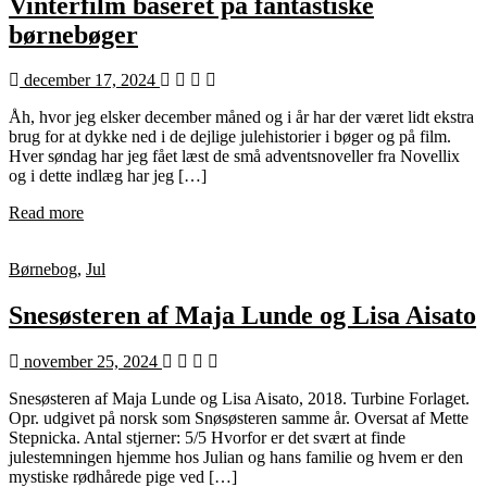
Vinterfilm baseret på fantastiske
børnebøger
december 17, 2024
Åh, hvor jeg elsker december måned og i år har der været lidt ekstra
brug for at dykke ned i de dejlige julehistorier i bøger og på film.
Hver søndag har jeg fået læst de små adventsnoveller fra Novellix
og i dette indlæg har jeg […]
Read more
Børnebog
,
Jul
Snesøsteren af Maja Lunde og Lisa Aisato
november 25, 2024
Snesøsteren af Maja Lunde og Lisa Aisato, 2018. Turbine Forlaget.
Opr. udgivet på norsk som Snøsøsteren samme år. Oversat af Mette
Stepnicka. Antal stjerner: 5/5 Hvorfor er det svært at finde
julestemningen hjemme hos Julian og hans familie og hvem er den
mystiske rødhårede pige ved […]