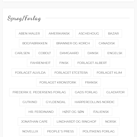
Sprog/forlag
ABEN MALER
AMERIKANSK
ASCHEHOUG
BAZAR
BOGFABRIKKEN
BRANNER OG KORCH
CANADISK
CARLSEN
COBOLT
DAMGAARD
DANSK
ENGELSK
FAHRENHEIT
FINSK
FORLAGET ALBERT
FORLAGET ALVILDA
FORLAGET ETCETERA
FORLAGET KLIM
FORLAGET KRONSTORK
FRANSK
FREDERIK E. PEDERSENS FORLAG
GADS FORLAG
GLADIATOR
GUTKIND
GYLDENDAL
HARPERCOLLINS NORDIC
HR. FERDINAND
HØST OG SØN
ITALIENSK
JONATHAN CAPE
LINDHARDT OG RINGHOF
NORSK
NOVELLIX
PEOPLE'S PRESS
POLITIKENS FORLAG