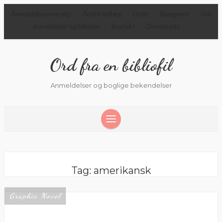
Anmeldelsesoversigt
Andre indlæg
Lister
Bloggeren
Om
anmeldelser og billeder
Kontakt
Downloads
Ord fra en bibliofil
Anmeldelser og boglige bekendelser
Tag:
amerikansk
Graphic Novel