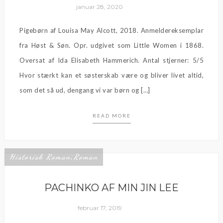
januar 28, 2020
Pigebørn af Louisa May Alcott, 2018. Anmeldereksemplar
fra Høst & Søn. Opr. udgivet som Little Women i 1868.
Oversat af Ida Elisabeth Hammerich. Antal stjerner: 5/5
Hvor stærkt kan et søsterskab være og bliver livet altid,
som det så ud, dengang vi var børn og […]
READ MORE
Historisk Roman
Roman
,
PACHINKO AF MIN JIN LEE
februar 17, 2019