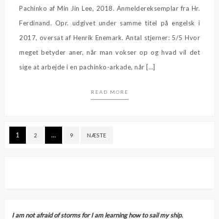
Pachinko af Min Jin Lee, 2018. Anmeldereksemplar fra Hr.
Ferdinand. Opr. udgivet under samme titel på engelsk i
2017, oversat af Henrik Enemark. Antal stjerner: 5/5 Hvor
meget betyder aner, når man vokser op og hvad vil det
sige at arbejde i en pachinko-arkade, når […]
READ MORE
Indlægsinddeling
1
…
2
9
NÆSTE
I am not afraid of storms for I am learning how to sail my ship.