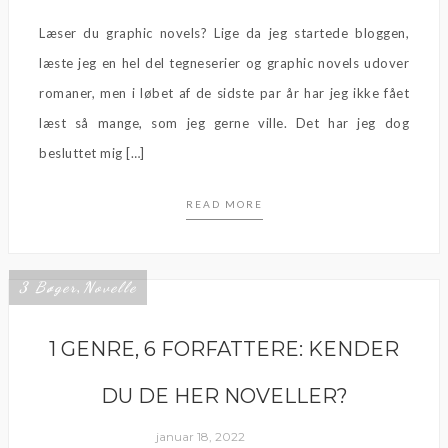
Læser du graphic novels? Lige da jeg startede bloggen,
læste jeg en hel del tegneserier og graphic novels udover
romaner, men i løbet af de sidste par år har jeg ikke fået
læst så mange, som jeg gerne ville. Det har jeg dog
besluttet mig […]
READ MORE
3 Bøger
Novelle
,
1 GENRE, 6 FORFATTERE: KENDER
DU DE HER NOVELLER?
januar 18, 2022