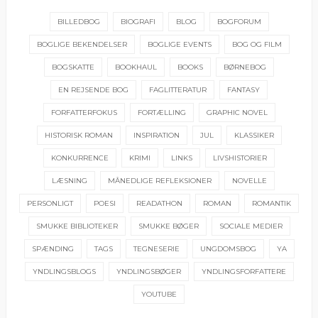
BILLEDBOG
BIOGRAFI
BLOG
BOGFORUM
BOGLIGE BEKENDELSER
BOGLIGE EVENTS
BOG OG FILM
BOGSKATTE
BOOKHAUL
BOOKS
BØRNEBOG
EN REJSENDE BOG
FAGLITTERATUR
FANTASY
FORFATTERFOKUS
FORTÆLLING
GRAPHIC NOVEL
HISTORISK ROMAN
INSPIRATION
JUL
KLASSIKER
KONKURRENCE
KRIMI
LINKS
LIVSHISTORIER
LÆSNING
MÅNEDLIGE REFLEKSIONER
NOVELLE
PERSONLIGT
POESI
READATHON
ROMAN
ROMANTIK
SMUKKE BIBLIOTEKER
SMUKKE BØGER
SOCIALE MEDIER
SPÆNDING
TAGS
TEGNESERIE
UNGDOMSBOG
YA
YNDLINGSBLOGS
YNDLINGSBØGER
YNDLINGSFORFATTERE
YOUTUBE