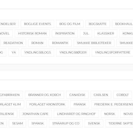
ENDELSER
BOGLIGE EVENTS
BOG OG FILM
BOGSKATTE
BOOKHAUL
NOVEL
HISTORISK ROMAN
INSPIRATION
JUL
KLASSIKER
KONK
READATHON
ROMAN
ROMANTIK
SMUKKE BIBLIOTEKER
SMUKKE
OG
YA
YNDLINGSBLOGS
YNDLINGSBØGER
YNDLINGSFORFATTERE
GFABRIKKEN
BRANNER OG KORCH
CANADISK
CARLSEN
COBOLT
RLAGET KLIM
FORLAGET KRONSTORK
FRANSK
FREDERIK E. PEDERSEN
ITALIENSK
JONATHAN CAPE
LINDHARDT OG RINGHOF
NORSK
NOVE
EN
SESAM
SPANSK
STRAARUP OG CO
SVENSK
TIDERNE SKIFT