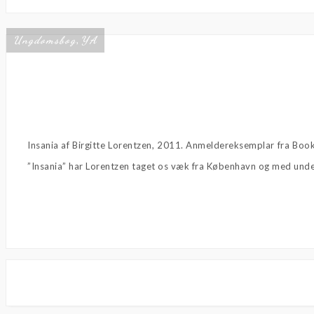
Ungdomsbog
YA
,
Insania af Birgitte Lorentzen, 2011. Anmeldereksemplar fra Boo
”Insania” har Lorentzen taget os væk fra København og med under