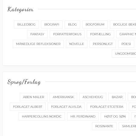
Kategorier
BILLEDBOG
BIOGRAFI
BLOG
BOGFORUM
BOGLIGE BEK
FANTASY
FORFATTERFOKUS
FORTÆLLING
GRAPHIC 
MÅNEDLIGE REFLEKSIONER
NOVELLE
PERSONLIGT
POESI
UNGDOMSB
Sprog/forlag
ABEN MALER
AMERIKANSK
ASCHEHOUG
BAZAR
BO
FORLAGET ALBERT
FORLAGET ALVILDA
FORLAGET ETCETERA
FO
HARPERCOLLINS NORDIC
HR. FERDINAND
HØST OG SØN
ROSINANTE
SAMLER