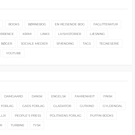
BOOKS
BØRNEBOG
EN REJSENDE BOG
FAGLITTERATUR
URRENCE
KRIMI
LINKS
LIVSHISTORIER
LÆSNING
 BØGER
SOCIALE MEDIER
SPÆNDING
TAGS
TEGNESERIE
YOUTUBE
DAMGAARD
DANSK
ENGELSK
FAHRENHEIT
FINSK
S FORLAG
GADS FORLAG
GLADIATOR
GUTKIND
GYLDENDAL
LLIX
PEOPLE'S PRESS
POLITIKENS FORLAG
PUFFIN BOOKS
ER
TURBINE
TYSK