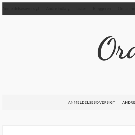
Anmeldelsesoversigt
Andre indlæg
Lister
Bloggeren
Om anmeld
Ord
ANMELDELSESOVERSIGT
ANDRE