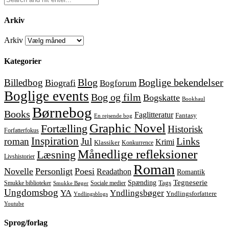
Arkiv
Arkiv
Kategorier
Blog
Boglige bekendelser
Billedbog
Biografi
Bogforum
Boglige events
Bog og film
Bogskatte
Bookhaul
Børnebog
Books
Faglitteratur
Fantasy
En rejsende bog
Graphic Novel
Fortælling
Historisk
Forfatterfokus
Inspiration
Links
roman
Jul
Krimi
Klassiker
Konkurrence
Månedlige refleksioner
Læsning
Livshistorier
Roman
Novelle
Personligt
Poesi
Readathon
Romantik
Tegneserie
Spænding
Tags
Smukke biblioteker
Sociale medier
Smukke Bøger
Ungdomsbog
YA
Yndlingsbøger
Yndlingsforfattere
Yndlingsblogs
Youtube
Sprog/forlag