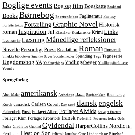
Boglige events
Bog og film
Bogskatte
Bookhaul
Børnebog
Books
Faglitteratur
Fantasy
En rejsende bog
Graphic Novel
Fortælling
Historisk
Forfatterfokus
Inspiration
Links
roman
Jul
Krimi
Klassiker
Konkurrence
Månedlige refleksioner
Læsning
Livshistorier
Roman
Novelle
Personligt
Poesi
Readathon
Romantik
Tegneserie
Spænding
Tags
Smukke biblioteker
Sociale medier
Smukke Bøger
Ungdomsbog
YA
Yndlingsbøger
Yndlingsforfattere
Yndlingsblogs
Youtube
Sprog/forlag
amerikansk
Bazar
Aben Maler
Branner og
Aschehoug
Bogfabrikken
dansk
engelsk
Carlsen
Cobolt
canadisk
Korch
Damgaard
Forlaget Alvilda
Forlaget Albert
Fahrenheit
Finsk
Forlaget Etcetera
fransk
Forlaget Kronstork
Forlaget Klim
Frederik E. Pedersens forlag
Gads
Gyldendal
HarperCollins Nordic
Hr.
Gladiator
Gutkind
Forlag
Høst og Søn
Ferdinand
italiensk
Jonathan Cape
Lindhardt og Ringhof